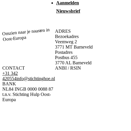
Aanmelden
Nieuwsbrief
Omzien naar je naasten in
ADRES
Bezoekadres
Oost-Europa
Veemweg 2
3771 MT Barneveld
Postadres
Postbus 455
3770 AL Barneveld
CONTACT
ANBI / RSIN
+31 342
420554
info@stichtinghoe.nl
BANK
NL84 INGB 0000 0088 87
t.n.v. Stichting Hulp Oost-
Europa