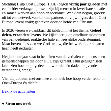
Stichting Hulp Oost Europa (HOE) begon
vijftig jaar geleden
met
een helder verlangen: present zijn bij mensen in kwetsbare situaties
en samen werken aan hoop en toekomst. Wat klein begon, groeide
uit tot een netwerk van kerken, partners en vrijwilligers dat in Oost-
Europa levens raakt; gedreven door de liefde van Christus.
In 2026 vieren we dankbaar dit jubileum met het thema:
Geloof
delen, verandert levens
. We kijken terug op ontelbare momenten
van bemoediging, praktische hulp en geestelijke ondersteuning.
Maar boven alles zien we Gods trouw, die het werk door de jaren
heen heeft gedragen.
Het jubileumjaar staat in het teken van de verhalen van mensen en
gemeenschappen die door HOE zijn geraakt. Hun getuigenissen
laten zien hoe hoop, gedeeld in woorden én daden, blijvende
verandering brengt.
Vier dit jubileum met ons mee en ontdek hoe hoop verder reikt, in
Oost-Europa én dichtbij.
Bekijk de activiteiten
♥️
Steun ons werk