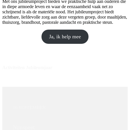
Met ons jubileumproject bieden we praktische hulp aan ouderen die
in diepe armoede leven en waar de eenzaamheid vaak net zo
schrijnend is als de materiële nood. Het jubileumproject biedt
zichtbare, liefdevolle zorg aan deze vergeten groep, door maaltijden,
thuiszorg, brandhout, pastorale aandacht en praktische steun.
Ja, ik help mee
Activiteiten Jubileumjaar
16 SEPTEMBER
Nunspeet