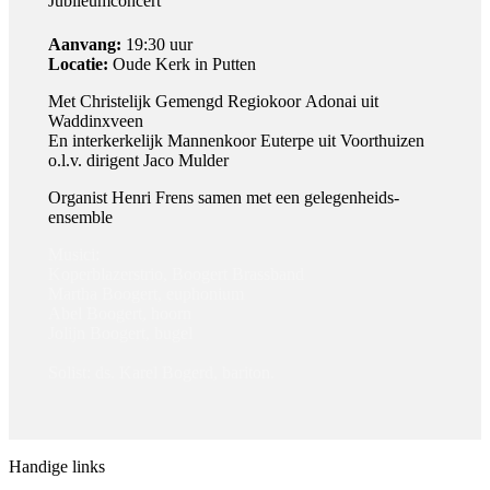
Jubileumconcert
Aanvang:
19:30 uur
Locatie:
Oude Kerk in Putten
Met Christelijk Gemengd Regiokoor Adonai uit
Waddinxveen
En interkerkelijk Mannenkoor Euterpe uit Voorthuizen
o.l.v. dirigent Jaco Mulder
Organist Henri Frens samen met een gelegenheids-
ensemble
Musici:
Koperblazerstrio, Boogert Brassband
Martha Boogert, euphonium
Abel Boogert, hoorn
Jolijn Boogert, bugel
Solist: ds. Karel Bogerd, bariton.
Handige links