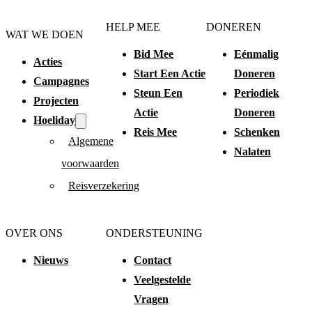
HELP MEE
DONEREN
WAT WE DOEN
Bid Mee
Eénmalig
Acties
Start Een Actie
Doneren
Campagnes
Steun Een
Periodiek
Projecten
Actie
Doneren
Hoeliday
Reis Mee
Schenken
Algemene
Nalaten
voorwaarden
Reisverzekering
OVER ONS
ONDERSTEUNING
Nieuws
Contact
Veelgestelde
Vragen