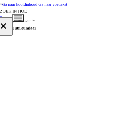
Ga naar hoofdinhoud
Ga naar voettekst
ZOEK IN HOE
Doneer
Zoeken
×
Home
Jubileumjaar