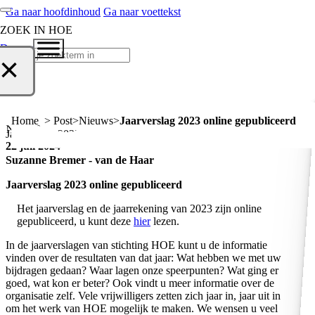
Ga naar hoofdinhoud
Ga naar voettekst
ZOEK IN HOE
Doneer
Zoeken
×
Home > Post
Nieuws
Jaarverslag 2023 online gepubliceerd
Nieuws
Jaarverslag 2023 online gepubliceerd
22 juli 2024
Suzanne Bremer - van de Haar
Jaarverslag 2023 online gepubliceerd
Het jaarverslag en de jaarrekening van 2023 zijn online
gepubliceerd, u kunt deze
hier
lezen.
In de jaarverslagen van stichting HOE kunt u de informatie
vinden over de resultaten van dat jaar: Wat hebben we met uw
bijdragen gedaan? Waar lagen onze speerpunten? Wat ging er
goed, wat kon er beter? Ook vindt u meer informatie over de
organisatie zelf. Vele vrijwilligers zetten zich jaar in, jaar uit in
om het werk van HOE mogelijk te maken. We wensen u veel