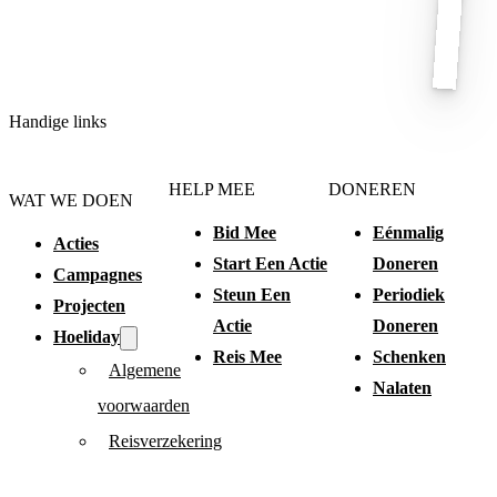
Handige links
HELP MEE
DONEREN
WAT WE DOEN
Bid Mee
Eénmalig
Acties
Start Een Actie
Doneren
Campagnes
Steun Een
Periodiek
Projecten
Actie
Doneren
Hoeliday
Reis Mee
Schenken
Algemene
Nalaten
voorwaarden
Reisverzekering