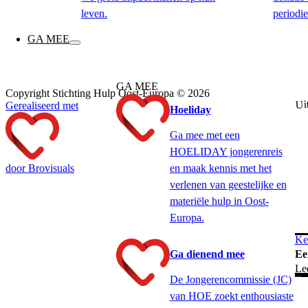
leven.
periodie
GA MEE
GA MEE
Copyright Stichting Hulp Oost-Europa © 2026
Uit
Gerealiseerd met
Hoeliday
Ga mee met een
HOELIDAY jongerenreis
door Brovisuals
en maak kennis met het
verlenen van geestelijke en
materiële hulp in Oost-
Europa.
Ke
Ee
Ga dienend mee
Le
De Jongerencommissie (JC)
van HOE zoekt enthousiaste