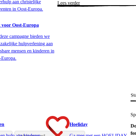
rhulp aan christelijke
Lees verder
enten in Oost-Europa.
 voor Oost-Europa
deze campagne bieden we
zakelijke hulpverlening aan
sbare mensen en kinderen in
-Europa.
Sta
Sp
ten
Hoeliday
Do
fo
en hulp aan kinderen
Ga mee met een HOELIDAY