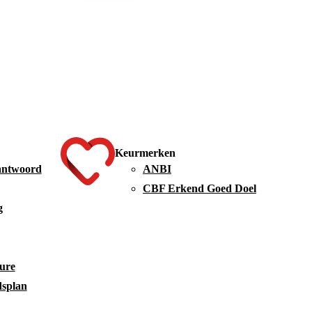
Keurmerken
antwoord
ANBI
CBF Erkend Goed Doel
g
ure
dsplan