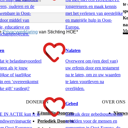
te
eren, ouderen en de
jongerenreis en maak kennis
sp
wetsbare in Oost-
met het verlenen van geestelijke
Ko
door middel van
en materiële hulp in Oost-
na
le, educatieve en
Europa.
Me
chapsprojecten.
en
Nalaten
dat je belastingvoordeel
Overweeg om (een deel van)
jgen als je jouw
uw erfenis door een testament
jkse of jaarlijkse
na te laten, om zo uw waarden
 in een ‘overeenkomst
te laten voortleven na
ke gift’ vastlegt?
overlijden.
DONEREN
OVER ONS
Gebed
Eénmalig Doneren
Nieuws
E IN ACTIE kun je je
Gebruik deze gebedspunten om
Periodiek Doneren
ondswervingsactie
te bidden voor de mensen en
 om Oost-Europese
gemeenten in Oost-Europa, de