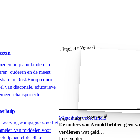
Uitgelicht Verhaal
ecten
ieden hulp aan kinderen en
eren, ouderen en de meest
sbare in Oost-Europa door
el van diaconale, educatieve
emeenschapsprojecten.
terhulp
Oost-Europa, Roemenië
Winterhulp voor Arnold
swervingscampagne voor het
De ouders van Arnold hebben geen vas
amelen van middelen voor
verdienen wat geld…
rhulp aan christelijke
Lees verder