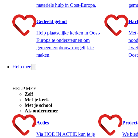
materiële hulp in Oost-Europa.
geme
Gedeeld geloof
Hart
Help plaatselijke kerken in Oost-
Met 
Europa te ondersteunen om
nood
gemeenteopbouw mogelijk te
kwet
maken.
Oost
Help mee
HELP MEE
Zelf
Met je kerk
Met je school
Als ondernemer
Acties
Projec
Via HOE IN ACTIE kun je je
We bied