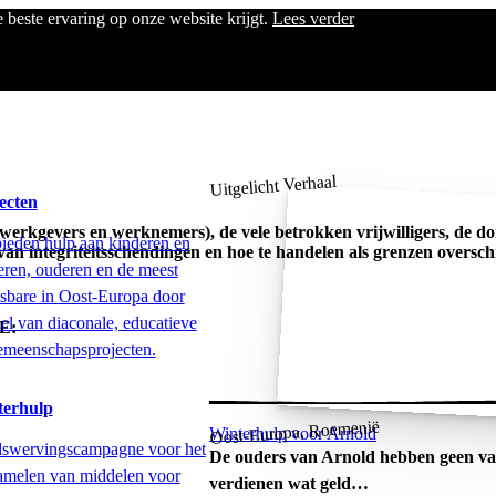
 beste ervaring op onze website krijgt.
Lees verder
N
Uitgelicht Verhaal
ecten
ie (werkgevers en werknemers), de vele betrokken vrijwilligers, de 
ieden hulp aan kinderen en
van integriteitsschendingen en hoe te handelen als grenzen overs
eren, ouderen en de meest
sbare in Oost-Europa door
el van diaconale, educatieve
OE:
emeenschapsprojecten.
terhulp
Oost-Europa, Roemenië
Winterhulp voor Arnold
swervingscampagne voor het
De ouders van Arnold hebben geen vas
amelen van middelen voor
verdienen wat geld…