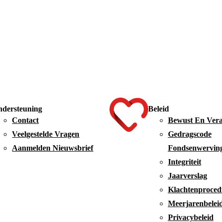
dersteuning
Beleid
Contact
Bewust En Ver
Veelgestelde Vragen
Gedragscode
Aanmelden Nieuwsbrief
Fondsenwervin
Integriteit
Jaarverslag
Klachtenproced
Meerjarenbelei
Privacybeleid