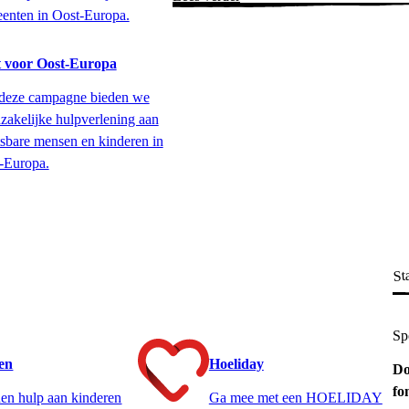
enten in Oost-Europa.
 voor Oost-Europa
deze campagne bieden we
zakelijke hulpverlening aan
sbare mensen en kinderen in
-Europa.
Sta
Sp
ten
Hoeliday
Do
fo
en hulp aan kinderen
Ga mee met een HOELIDAY