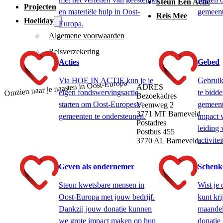
Steun Een Actie
Projecten
en materiële hulp in Oost-
gemeent
Reis Mee
Hoeliday
Europa.
Algemene voorwaarden
Reisverzekering
Acties
Gebed
Via HOE IN ACTIE kun je je
Gebruik
Omzien naar je naasten in Oost-Europa
ADRES
eigen fondswervingsactie
te bidd
Bezoekadres
starten om Oost-Europese
gemeent
Veemweg 2
3771 MT Barneveld
gemeenten te ondersteunen.
impact 
Postadres
leiding 
Postbus 455
activitei
3770 AL Barneveld
Geven als ondernemer
Schenk
Steun kwetsbare mensen in
Wist je 
Oost-Europa met jouw bedrijf.
kunt kri
Dankzij jouw donatie kunnen
maandeli
we grote impact maken op hun
donatie