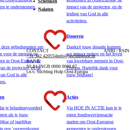
Schenken
en te ondersteunen.
impact van de projecten, en de
Nalaten
leiding van God in alle
activiteiten.
Doneren
 deze gebedspunten om
Dankzij jouw donatie kunnen
CONTACT
ANBI / RSIN
en voor de mensen en
we impact maken op het leven
+31 342 420554
info@stichtinghoe.nl
en in Oost-Europa, de
van kwetsbare mensen in Oost-
BANK
NL84 INGB 0000 0088 87
van de projecten, en de
Europa. Hartelijk dank voor
t.n.v. Stichting Hulp Oost-Europa
van God in alle
jouw bijdrage!
ten.
en
Acties
dat je belastingvoordeel
Via HOE IN ACTIE kun je je
jgen als je jouw
eigen fondswervingsactie
jkse of jaarlijkse
starten om Oost-Europese
 in een ‘overeenkomst
gemeenten te ondersteunen.