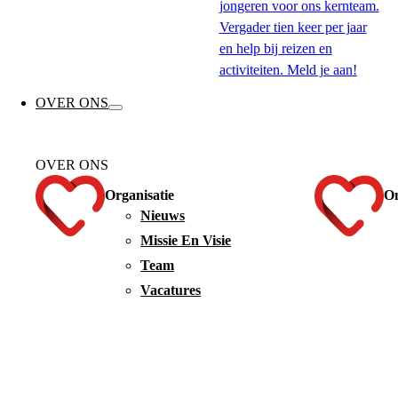
jongeren voor ons kernteam.
Vergader tien keer per jaar
en help bij reizen en
activiteiten. Meld je aan!
OVER ONS
OVER ONS
Organisatie
On
Nieuws
Missie En Visie
Team
Vacatures