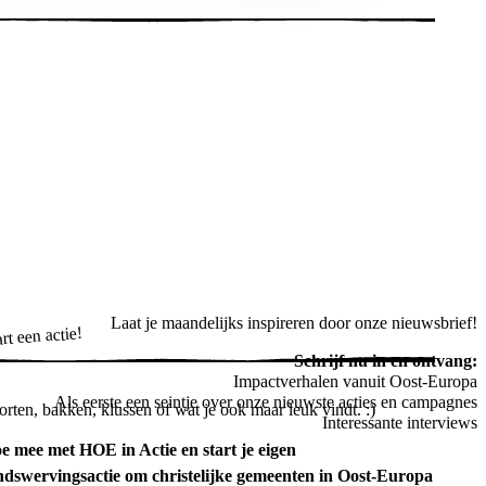
Laat je maandelijks inspireren door onze nieuwsbrief!
rt een actie!
Schrijf nu in en ontvang:
Impactverhalen vanuit Oost-Europa
Als eerste een seintje over onze nieuwste acties en campagnes
orten, bakken, klussen of wat je ook maar leuk vindt. :)
Interessante interviews
e mee met HOE in Actie en start je eigen
ndswervingsactie om christelijke gemeenten in Oost-Europa