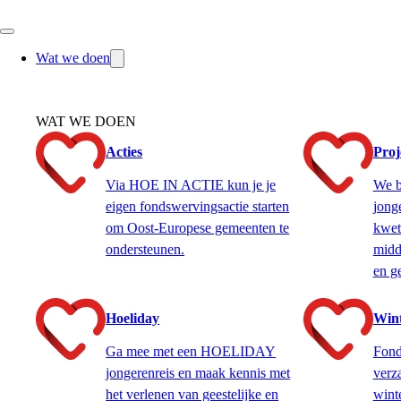
Wat we doen
WAT WE DOEN
Acties
Proj
Via HOE IN ACTIE kun je je
We b
eigen fondswervingsactie starten
jong
om Oost-Europese gemeenten te
kwet
ondersteunen.
midd
en g
Hoeliday
Win
Ga mee met een HOELIDAY
Fond
jongerenreis en maak kennis met
verz
het verlenen van geestelijke en
winte