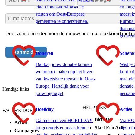
eigen fondswervingsactie
en jong
starten om Oost-Europese
meest k
gemeenten te ondersteunen.
Europa 
diacona
gemeens
Doneren
Schenk
Dankzij jouw donatie kunnen
Wist je 
we impact maken op het leven
kunt kri
van kwetsbare mensen in Oost-
maandeli
Europa. Hartelijk dank voor
donatie
Handige links
jouw bijdrage!
periodie
HELP MEE
Hoeliday
Acties
WAT WE DOEN
Bid Mee
Ga mee met een HOELIDAY
Via HO
Acties
Start Een Actie
jongerenreis en maak kennis
eigen f
Campagnes
met het verlenen van geestelijke
starten