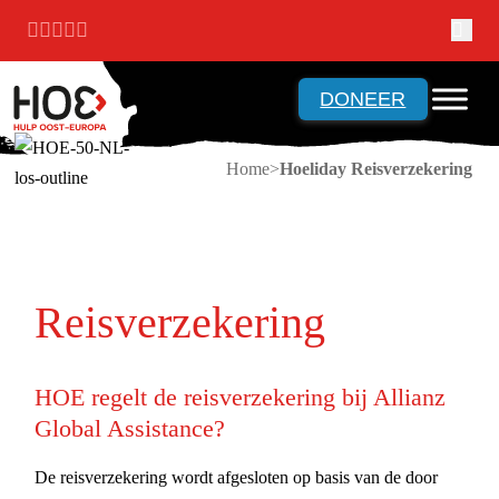
Ga naar hoofdinhoud
Ga naar voettekst
DONEER
Home
Hoeliday Reisverzekering
Reisverzekering
HOE regelt de reisverzekering bij Allianz
Global Assistance?
De reisverzekering wordt afgesloten op basis van de door