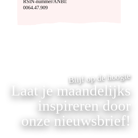
RSIN-nummer/ANBI:
0064.47.909
Blijf op de hoogte
Laat je maandelijks
inspireren door
onze nieuwsbrief!