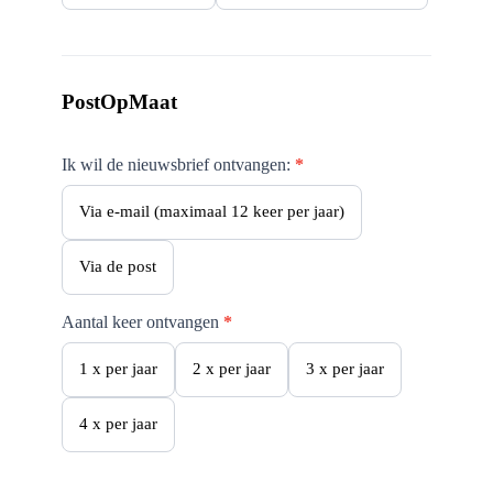
e
r
PostOpMaat
Ik wil de nieuwsbrief ontvangen:
*
Via e-mail (maximaal 12 keer per jaar)
Via de post
Aantal keer ontvangen
*
1 x per jaar
2 x per jaar
3 x per jaar
4 x per jaar