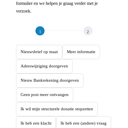
formulier en we helpen je graag verder met je
verzoek.
C
o
n
t
Nieuwsbrief op maat
Meer informatie
a
c
Adreswijziging doorgeven
t
f
Nieuw Bankrekening doorgeven
o
r
Geen post meer ontvangen
m
u
Ik wil mijn structurele donatie stopzetten
l
Ik heb een klacht
Ik heb een (andere) vraag
i