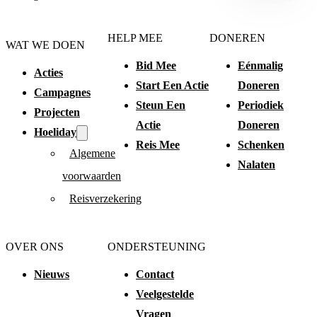
HELP MEE
DONEREN
WAT WE DOEN
Bid Mee
Eénmalig
Acties
Start Een Actie
Doneren
Campagnes
Steun Een
Periodiek
Projecten
Actie
Doneren
Hoeliday
Reis Mee
Schenken
Algemene
Nalaten
voorwaarden
Reisverzekering
OVER ONS
ONDERSTEUNING
Nieuws
Contact
Veelgestelde
Vragen