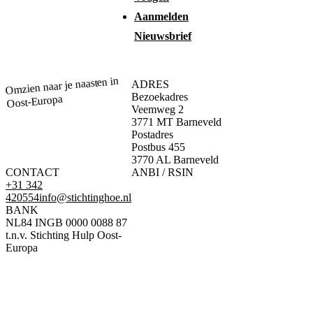
Aanmelden
Nieuwsbrief
Omzien naar je naasten in
ADRES
Bezoekadres
Oost-Europa
Veemweg 2
3771 MT Barneveld
Postadres
Postbus 455
3770 AL Barneveld
CONTACT
ANBI / RSIN
+31 342
420554
info@stichtinghoe.nl
BANK
NL84 INGB 0000 0088 87
t.n.v. Stichting Hulp Oost-
Europa