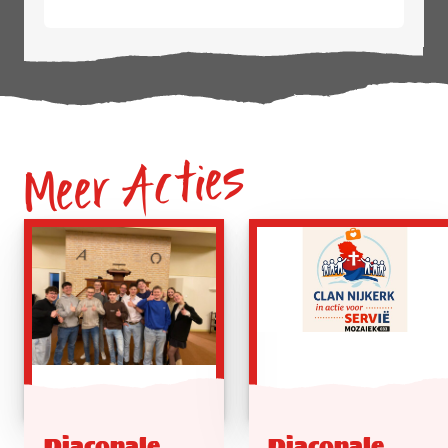
Meer Acties
Diaconale
Diaconale