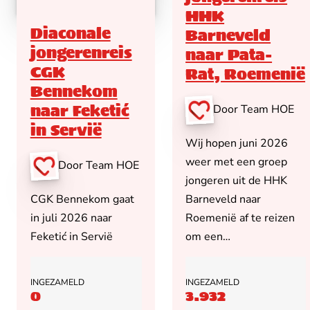
HHK
Diaconale
Barneveld
jongerenreis
naar Pata-
CGK
Rat, Roemenië
Bennekom
naar Feketić
Door Team HOE
in Servië
Wij hopen juni 2026
weer met een groep
Door Team HOE
jongeren uit de HHK
CGK Bennekom gaat
Barneveld naar
in juli 2026 naar
Roemenië af te reizen
Feketić in Servië
om een…
INGEZAMELD
INGEZAMELD
0
3.932