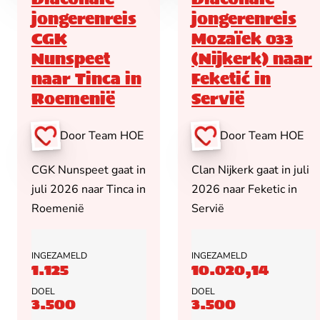
jongerenreis
jongerenreis
CGK
Mozaïek 033
Nunspeet
(Nijkerk) naar
naar Tinca in
Feketić in
Roemenië
Servië
Door Team HOE
Door Team HOE
CGK Nunspeet gaat in
Clan Nijkerk gaat in juli
juli 2026 naar Tinca in
2026 naar Feketic in
Roemenië
Servië
INGEZAMELD
INGEZAMELD
1.125
10.020,14
DOEL
DOEL
3.500
3.500