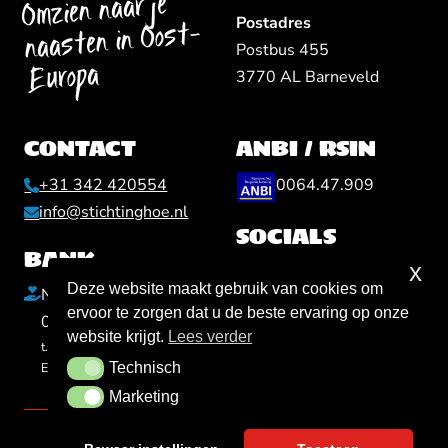
Omzien naar je
Postadres
naasten in Oost-
Postbus 455
Europa
3770 AL Barneveld
CONTACT
ANBI / RSIN
+31 342 420554
0064.47.909
info@stichtinghoe.nl
SOCIALS
BANK
x
Deze website maakt gebruik van cookies om
NL84 INGB 0000
ervoor te zorgen dat u de beste ervaring op onze
0088 87
HELP MEE
website krijgt.
Lees verder
t.n.v. Stichting Hulp Oost-
Technisch
Europa
Technisch
Marketing
Marketing
Copyright Stichting Hulp Oost-Europa © 2026