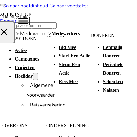
Ga naar hoofdinhoud
Ga naar voettekst
ZOEK IN HOE
Handige links
Doneer
Zoeken
×
Home > Medewerker
Medewerkers
HELP MEE
DONEREN
WAT WE DOEN
Bid Mee
Eénmalig
Acties
Start Een Actie
Doneren
Campagnes
Steun Een
Periodiek
Projecten
Actie
Doneren
Hoeliday
Reis Mee
Schenken
Algemene
Nalaten
voorwaarden
Reisverzekering
OVER ONS
ONDERSTEUNING