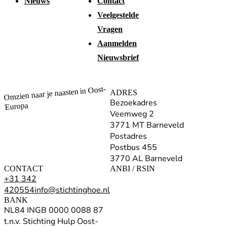
Nieuws
Contact
Veelgestelde
Vragen
Aanmelden
Nieuwsbrief
Omzien naar je naasten in Oost-
ADRES
Bezoekadres
Europa
Veemweg 2
3771 MT Barneveld
Postadres
Postbus 455
3770 AL Barneveld
CONTACT
ANBI / RSIN
+31 342
420554
info@stichtinghoe.nl
BANK
NL84 INGB 0000 0088 87
t.n.v. Stichting Hulp Oost-