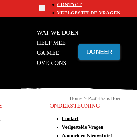
CONTACT
VEELGESTELDE VRAGEN
WAT WE DOEN
HELP MEE
DONEER
GA MEE
OVER ONS
Home > Post
Frans Boer
S
ONDERSTEUNING
s
Contact
Veelgestelde Vragen
Aanmelden Nieuwsbrief