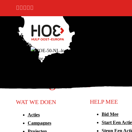
Ga naar hoofdinhoud
Ga naar voettekst
Handige links
HELP MEE
WAT WE DOEN
Bid Mee
Acties
Start Een Actie
Campagnes
Steun Een Acti
Projecten