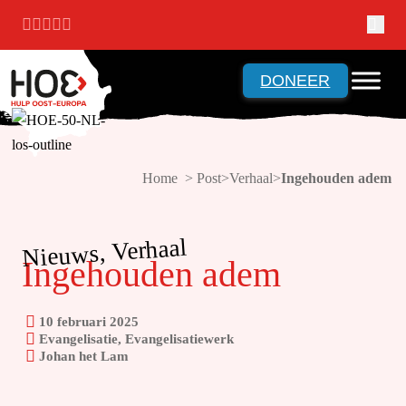
Ga naar hoofdinhoud
Ga naar voettekst
DONEER
Home > Post
Verhaal
Ingehouden adem
Nieuws, Verhaal
Ingehouden adem
10 februari 2025
Evangelisatie, Evangelisatiewerk
Johan het Lam