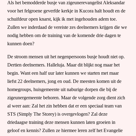
Als het bemodderde busje van zigeunerevangelist Aleksandar
voor het felgroene geverfde kerkje in Kucora halt houdt en de
schuifdeur open knarst, kijk ik met ingehouden adem toe.
Zullen we inderdaad de vereiste zes deelnemers krijgen die we
nodig hebben om de training van de komende drie dagen te
kunnen doen?
De stroom mensen uit het negenpersoons busje houdt niet op.
Dertien deelnemers. Halleluja. Maar dit blijkt nog maar het
begin. Want een half uur later kunnen we starten met maar
liefst 22 deelnemers, jong en oud. De meesten komen uit de
homegroups, huisgemeente uit naburige dorpen die bij de
zigeunergemeente behoren. Maar de volgende zorg dient zich
al weer aan: Zal het zin hebben dat er een speciaal team van
STS (Simply The Storey) is overgevlogen? Zal deze
driedaagse training deze mensen kunnen laten groeien in
geloof en kennis? Zullen ze hiermee leren zelf het Evangelie