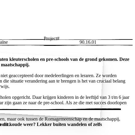
Project#
aïne
90.16.01
paten kleuterscholen en pre-schools van de grond gekomen. Deze
n maatschappij.
niet geaccepteerd door medeleerlingen en leraren. Ze worden
 die situatie verandering aan te brengen is het van cruciaal belang
wijs.
len opgericht. Daar krijgen kinderen in de leeftijd van 3 t/m 6 jaar
ar zijn gaan ze naar de pre-school. Als ze die met succes doorlopen
olen, maar ook tussen de Romagemeenschap en de maatschappij,
n dit koude weer? Lekker buiten wandelen of zelfs
neemt.