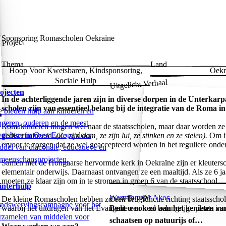
N
Sponsoring Romascholen Oekraïne
Project
Thema
Land
Hoop Voor Kwetsbaren, Kindsponsoring,
Oekr
Sociale Hulp
Uitgelicht Verhaal
ojecten
In de achterliggende jaren zijn in diverse dorpen in de Unterkar
scholen zijn van essentieel belang bij de integratie van de Roma i
 bieden hulp aan kinderen en
ngeren, ouderen en de meest
Romakinderen mogen wel naar de staatsscholen, maar daar worden ze 
etsbare in Oost-Europa door
gediscrimineerd.
(Ze zijn dom, ze zijn lui, ze stinken en ze stelen).
Om in
ervoor te zorgen dat ze wel geaccepteerd worden in het reguliere onder
ddel van diaconale, educatieve en
meenschapsprojecten.
Samen met de Hongaarse hervormde kerk in Oekraïne zijn er kleuterscho
elementair onderwijs. Daarnaast ontvangen ze een maaltijd. Als ze 6 ja
moeten ze klaar zijn om in te stromen in groep 6 van de staatsschool.
nterhulp
Oost-Europa
Warmte voor Akos
De kleine Romascholen hebben zo een brugfunctie richting staatssch
ndswervingscampagne voor het
Bent u ook zo aan het genieten va
waarbij het uitdragen van het Evangelie een heel belangrijke plaats in
rzamelen van middelen voor
schaatsen op natuurijs of…