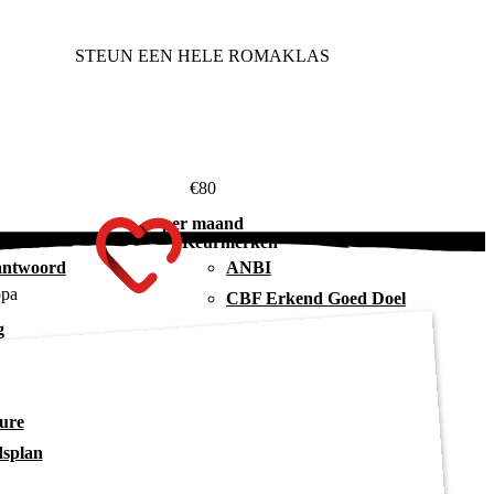
STEUN EEN HELE ROMAKLAS
€80
per maand
Keurmerken
antwoord
ANBI
opa
CBF Erkend Goed Doel
g
ure
dsplan