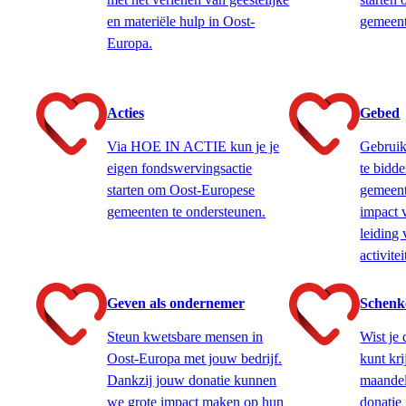
en materiële hulp in Oost-
gemeent
Europa.
Acties
Gebed
Via HOE IN ACTIE kun je je
Gebruik
eigen fondswervingsactie
te bidd
starten om Oost-Europese
gemeent
gemeenten te ondersteunen.
impact 
leiding 
activitei
Geven als ondernemer
Schenk
Steun kwetsbare mensen in
Wist je 
Oost-Europa met jouw bedrijf.
kunt kri
Dankzij jouw donatie kunnen
maandeli
we grote impact maken op hun
donatie