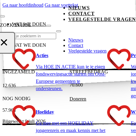
Ga naar hoofdinhoud
Ga naar voettekst
NIEUWS
CONTACT
VEELGESTELDE VRAGE
WAT WE DOEN
ZOEK IN HOE
Zoeken
×
Nieuws
WAT WE DOEN
Contact
Veelgestelde vragen
Acties
Pr
Via HOE IN ACTIE kun je je eigen
We
INGEZAMELD
STREEFBEDRAG
fondswervingsactie starten om Oost-
jo
Europese gemeenten te
kw
70.600
12.636
ondersteunen.
mi
ge
NOG NODIG
Doneren
57.964
Hoeliday
Wi
Bijgewerkt 9 juli 2026
Ga mee met een HOELIDAY
Fo
jongerenreis en maak kennis met het
ve