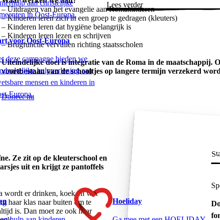
Waar werken we aan?
nterhulp aan christelijke
Lees verder
– Uitdragen van het evangelie aan Romakinderen
meenten in Oost-Europa.
– Kinderen leren zich in een groep te gedragen (kleuters)
– Kinderen leren dat hygiëne belangrijk is
– Kinderen leren lezen en schrijven
rt voor Oost-Europa
– Brugfunctie vervullen richting staatsscholen
t deze campagne bieden we
Uiteindelijke doel is integratie van de Roma in de maatschappij. O
odzakelijke hulpverlening aan
voortbestaan van de schooltjes op langere termijn verzekerd wor
etsbare mensen en kinderen in
st-Europa.
Doneer nu
Sta
ne. Ze zit op de kleuterschool en
rsjes uit en krijgt ze pantoffels
Sp
na wordt er drinken, koek en wat
ten
Hoeliday
mag haar klas naar buiten om te
Do
ltijd is. Dan moet ze ook haar
fo
en hulp aan kinderen
Ga mee met een HOELIDAY
 ook.