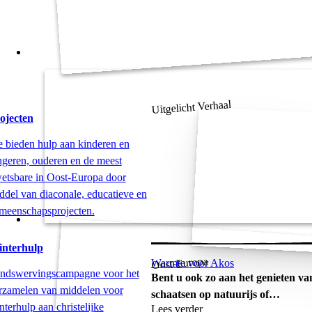
Uitgelicht Verhaal
ojecten
 bieden hulp aan kinderen en
ngeren, ouderen en de meest
etsbare in Oost-Europa door
ddel van diaconale, educatieve en
meenschapsprojecten.
nterhulp
Oost-Europa
Warmte voor Akos
ndswervingscampagne voor het
Bent u ook zo aan het genieten va
rzamelen van middelen voor
schaatsen op natuurijs of…
nterhulp aan christelijke
Lees verder