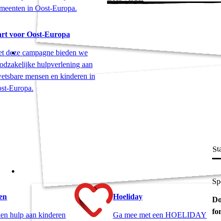
meenten in Oost-Europa.
rt voor Oost-Europa
t deze campagne bieden we
odzakelijke hulpverlening aan
etsbare mensen en kinderen in
st-Europa.
Sta
Sp
ten
Hoeliday
Do
fo
en hulp aan kinderen
Ga mee met een HOELIDAY