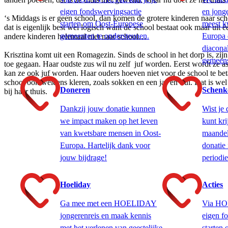
eigen fondswervingsactie
en jong
‘s Middags is er geen school, dan komen de grotere kinderen naar sc
starten om Oost-Europese
meest k
dat is eigenlijk best wel logisch want de school bestaat ook maar uit 
gemeenten te ondersteunen.
Europa 
andere kinderen helemaal niet naar school…
diacona
Krisztina komt uit een Romagezin. Sinds de school in het dorp is, zijn
gemeens
toe gegaan. Haar oudste zus wil nu zelf juf worden. Eerst wordt ze ass
kan ze ook juf worden. Haar ouders hoeven niet voor de school te beta
school ook weleens kleren, zoals sokken en een jas en trui. Dat is wel 
Doneren
Schenk
bij haar thuis.
Dankzij jouw donatie kunnen
Wist je 
we impact maken op het leven
kunt kri
van kwetsbare mensen in Oost-
maandeli
Europa. Hartelijk dank voor
donatie
jouw bijdrage!
periodie
Hoeliday
Acties
Ga mee met een HOELIDAY
Via HO
jongerenreis en maak kennis
eigen f
met het verlenen van geestelijke
starten