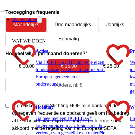
Wat we doen
WAT WE DOEN
Acties
Pr
Via HOE IN ACTIE kun je je eigen
We
fondswervingsactie starten om Oost-
jo
Europese gemeenten te
kw
ondersteunen.
mi
ge
Hoeliday
Wi
Ga mee met een HOELIDAY
Fo
jongerenreis en maak kennis met het
ve
verlenen van geestelijke en materiële
wi