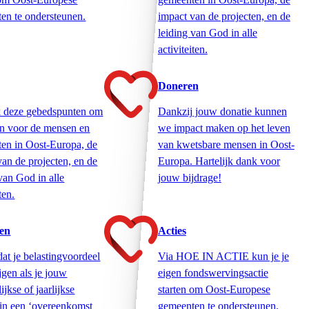
en te ondersteunen.
impact van de projecten, en de
leiding van God in alle
activiteiten.
Doneren
 deze gebedspunten om
Dankzij jouw donatie kunnen
en voor de mensen en
we impact maken op het leven
en in Oost-Europa, de
van kwetsbare mensen in Oost-
van de projecten, en de
Europa. Hartelijk dank voor
van God in alle
jouw bijdrage!
ten.
en
Acties
dat je belastingvoordeel
Via HOE IN ACTIE kun je je
jgen als je jouw
eigen fondswervingsactie
jkse of jaarlijkse
starten om Oost-Europese
 in een ‘overeenkomst
gemeenten te ondersteunen.