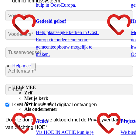
hulp in Oost-Europa.
ge
Gedeeld geloof
Ha
Help plaatselijke kerken in Oost-
Me
Europa te ondersteunen om
no
gemeenteopbouw mogelijk te
kw
maken.
Oo
Help mee
HELP MEE
Zelf
Met je kerk
Met je school
Als ondernemer
Acties
Projec
Via HOE IN ACTIE kun je je
We bied