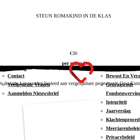
STEUN ROMAKIND IN DE KLAS
€30
per maand
dersteuning
Beleid
Contact
Bewust En Ver
Je donatie kan worden besteed aan vergelijkbare projecten in Oost-Eur
Veelgestelde Vragen
Gedragscode
Aanmelden Nieuwsbrief
Fondsenwervin
Integriteit
Jaarverslag
Klachtenproced
Meerjarenbelei
Privacybeleid