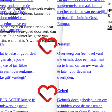
te
eren, ouderen en de
jongerenreis en maak kennis
hool, die gaan daar huiswerk maken,
sp
wetsbare in Oost-
met het verlenen van geestelijke
één klaslokaal. Anders kunnen de
Ko
door middel van
en materiële hulp in Oost-
na
le, educatieve en
Europa.
Me
 haar broers en zussen er ook naar
chapsprojecten.
istent en als ze goed doorleert, dan
len. In de winter krijgt ze van
fijn, want het is ‘s winters erg koud
en
Nalaten
dat je belastingvoordeel
Overweeg om (een deel van)
jgen als je jouw
uw erfenis door een testament
jkse of jaarlijkse
na te laten, om zo uw waarden
 in een ‘overeenkomst
te laten voortleven na
ke gift’ vastlegt?
overlijden.
Gebed
E IN ACTIE kun je je
Gebruik deze gebedspunten om
ondswervingsactie
te bidden voor de mensen en
 om Oost-Europese
gemeenten in Oost-Europa, de