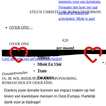
jongeren voor ons kernteam.
Vergader tien keer per jaar
STEUN CHRISTELIJK ROMAONDERWIJS
en help bij reizen en
activiteiten. Meld je aan!
OVER ONS
€20
OVER ONS
per maand
Organisatie
On
Nieuws
Geef als kerk
Geef als organisatie/bedrijf
* 
Missie En Visie
Team
Donatieformulier
Vacatures
JA, IK WIL BIJDRAGEN AAN SPONSORING
ROMASCHOLEN OEKRAÏNE.