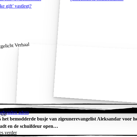
ke gift’ vastlegt?
gelicht Verhaal
gehouden adem
rvië
s het bemodderde busje van zigeunerevangelist Aleksandar voor het
udt en de schuifdeur open…
es verder