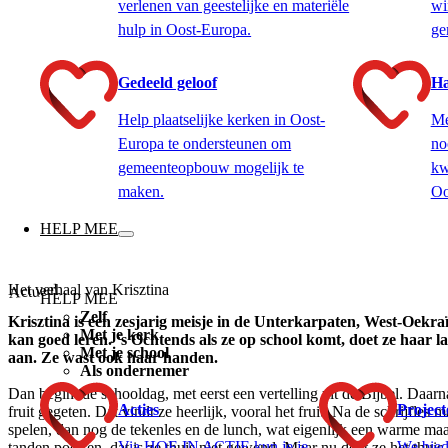
verlenen van geestelijke en materiële
wi
hulp in Oost-Europa.
ge
Gedeeld geloof
Ha
Help plaatselijke kerken in Oost-
Me
Europa te ondersteunen om
no
gemeenteopbouw mogelijk te
kw
maken.
Oo
HELP MEE
Actueel
Het verhaal van Krisztina
HELP MEE
Zelf
Krisztina is een zesjarig meisje in de Unterkarpaten, West-Oekraï
Met je kerk
kan goed leren. ‘s Ochtends als ze op school komt, doet ze haar laa
Met je school
aan. Ze wast ook haar handen.
Als ondernemer
Dan begint de schooldag, met eerst een vertelling uit de Bijbel. Daar
Acties
Projec
fruit gegeten. Dat vindt ze heerlijk, vooral het fruit. Na de schrijfles 
spelen, dan nog de tekenles en de lunch, wat eigenlijk een warme maa
Via HOE IN ACTIE kun je je
We bied
tanden poetsen, dat is ze thuis niet gewend. Maar nu doet ze het thuis