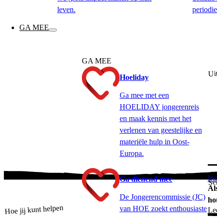
leven.
periodie
GA MEE
GA MEE
Uit
Hoeliday
Ga mee met een
HOELIDAY jongerenreis
en maak kennis met het
verlenen van geestelijke en
materiële hulp in Oost-
Europa.
In
Ga dienend mee
Se
Al
De Jongerencommissie (JC)
ho
Hoe jij kunt helpen
van HOE zoekt enthousiaste
Le