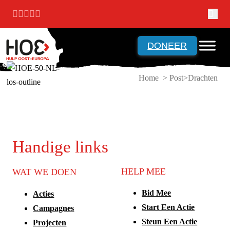
Ga naar hoofdinhoud
Ga naar voettekst
DONEER
Home > Post
Drachten
Handige links
HELP MEE
WAT WE DOEN
Bid Mee
Acties
Start Een Actie
Campagnes
Steun Een Actie
Projecten