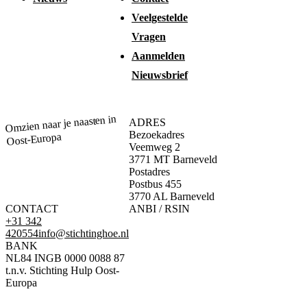
Veelgestelde
Vragen
Aanmelden
Nieuwsbrief
Omzien naar je naasten in
ADRES
Bezoekadres
Oost-Europa
Veemweg 2
3771 MT Barneveld
Postadres
Postbus 455
3770 AL Barneveld
CONTACT
ANBI / RSIN
+31 342
420554
info@stichtinghoe.nl
BANK
NL84 INGB 0000 0088 87
t.n.v. Stichting Hulp Oost-
Europa