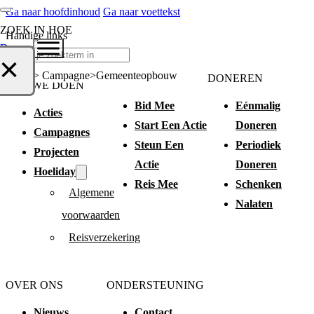
Ga naar hoofdinhoud
Ga naar voettekst
ZOEK IN HOE
Handige links
Doneer
Zoeken
×
Home > Campagne
Gemeenteopbouw
HELP MEE
DONEREN
WAT WE DOEN
Bid Mee
Eénmalig
Acties
Start Een Actie
Doneren
Campagnes
Steun Een
Periodiek
Projecten
Actie
Doneren
Hoeliday
Reis Mee
Schenken
Algemene
Nalaten
voorwaarden
Reisverzekering
OVER ONS
ONDERSTEUNING
Nieuws
Contact