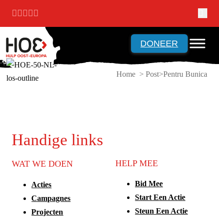
Ga naar hoofdinhoud
Ga naar voettekst
DONEER
Home > Post
Pentru Bunica
Handige links
HELP MEE
WAT WE DOEN
Bid Mee
Acties
Start Een Actie
Campagnes
Steun Een Actie
Projecten