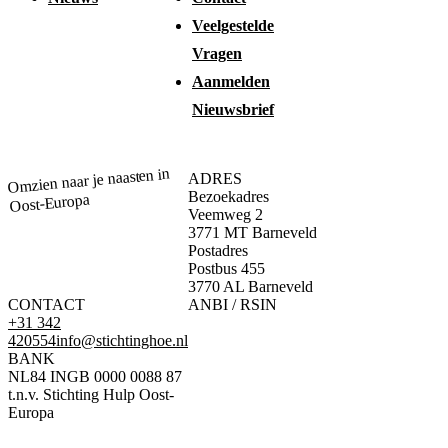
Veelgestelde
Vragen
Aanmelden
Nieuwsbrief
Omzien naar je naasten in
ADRES
Bezoekadres
Oost-Europa
Veemweg 2
3771 MT Barneveld
Postadres
Postbus 455
3770 AL Barneveld
CONTACT
ANBI / RSIN
+31 342
420554
info@stichtinghoe.nl
BANK
NL84 INGB 0000 0088 87
t.n.v. Stichting Hulp Oost-
Europa