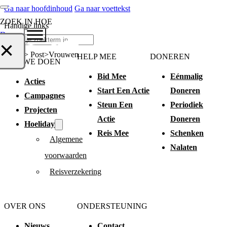
Ga naar hoofdinhoud
Ga naar voettekst
ZOEK IN HOE
Handige links
Doneer
Zoeken
×
Home > Post
Vrouwen
HELP MEE
DONEREN
WAT WE DOEN
Bid Mee
Eénmalig
Acties
Start Een Actie
Doneren
Campagnes
Steun Een
Periodiek
Projecten
Actie
Doneren
Hoeliday
Reis Mee
Schenken
Algemene
Nalaten
voorwaarden
Reisverzekering
OVER ONS
ONDERSTEUNING
Nieuws
Contact