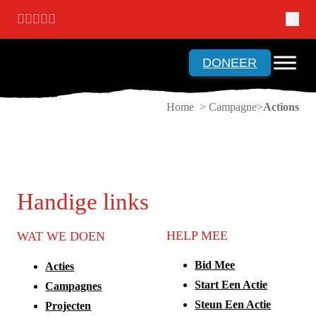
Ga naar hoofdinhoud
Ga naar voettekst
DONEER
Home > Campagne
Actions
Handige links
HELP MEE
WAT WE DOEN
Bid Mee
Acties
Start Een Actie
Campagnes
Steun Een Actie
Projecten