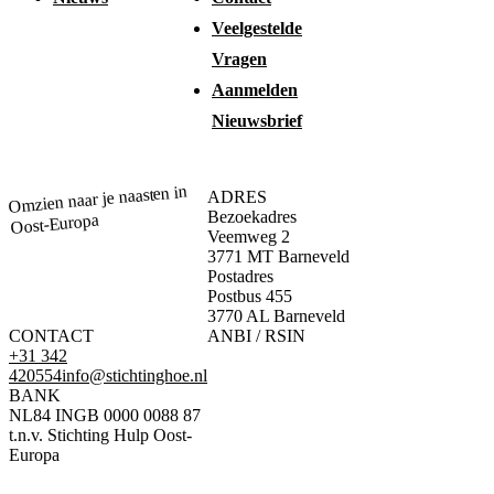
Veelgestelde
Vragen
Aanmelden
Nieuwsbrief
Omzien naar je naasten in
ADRES
Bezoekadres
Oost-Europa
Veemweg 2
3771 MT Barneveld
Postadres
Postbus 455
3770 AL Barneveld
CONTACT
ANBI / RSIN
+31 342
420554
info@stichtinghoe.nl
BANK
NL84 INGB 0000 0088 87
t.n.v. Stichting Hulp Oost-
Europa