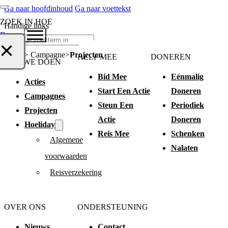
Ga naar hoofdinhoud
Ga naar voettekst
ZOEK IN HOE
Handige links
Doneer
Zoeken
×
Home > Campagne
Projecten
HELP MEE
DONEREN
WAT WE DOEN
Bid Mee
Eénmalig
Acties
Start Een Actie
Doneren
Campagnes
Steun Een
Periodiek
Projecten
Actie
Doneren
Hoeliday
Reis Mee
Schenken
Algemene
Nalaten
voorwaarden
Reisverzekering
OVER ONS
ONDERSTEUNING
Nieuws
Contact