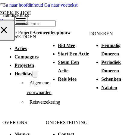
Ga naar hoofdinhoud
Ga naar voettekst
ZOEK IN HOE
Handige links
Doneer
Zoeken
×
Home > Project
Gemeenteopbouw
HELP MEE
DONEREN
WAT WE DOEN
Bid Mee
Eénmalig
Acties
Start Een Actie
Doneren
Campagnes
Steun Een
Periodiek
Projecten
Actie
Doneren
Hoeliday
Reis Mee
Schenken
Algemene
Nalaten
voorwaarden
Reisverzekering
OVER ONS
ONDERSTEUNING
Nieuws
Contact