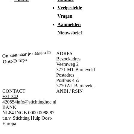
Veelgestelde
Vragen
Aanmelden
Nieuwsbrief
Omzien naar je naasten in
ADRES
Bezoekadres
Oost-Europa
Veemweg 2
3771 MT Barneveld
Postadres
Postbus 455
3770 AL Barneveld
CONTACT
ANBI / RSIN
+31 342
420554
info@stichtinghoe.nl
BANK
NL84 INGB 0000 0088 87
t.n.v. Stichting Hulp Oost-
Europa