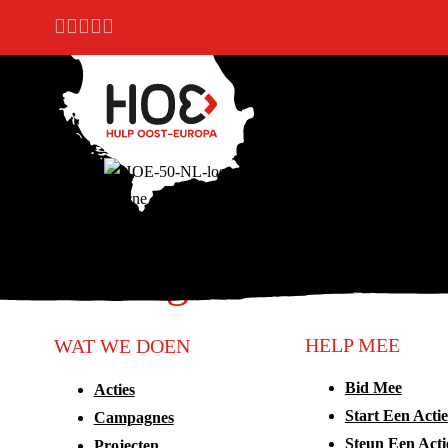
Ga naar hoofdinhoud
Ga naar voettekst
Handige links
HELP MEE
WAT WE DOEN
Bid Mee
Acties
Start Een Actie
Campagnes
Steun Een Acti
Projecten