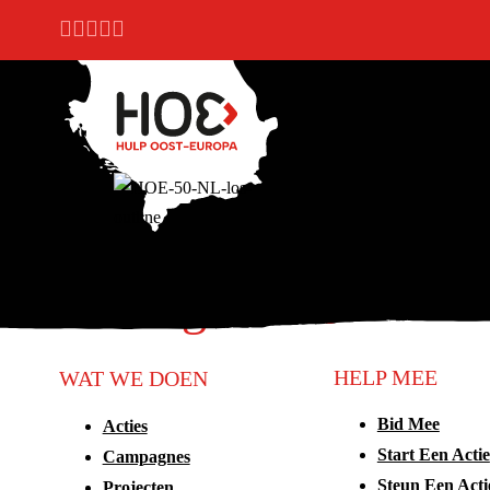
Ga naar hoofdinhoud
Ga naar voettekst
Handige links
HELP MEE
WAT WE DOEN
Bid Mee
Acties
Start Een Actie
Campagnes
Steun Een Acti
Projecten