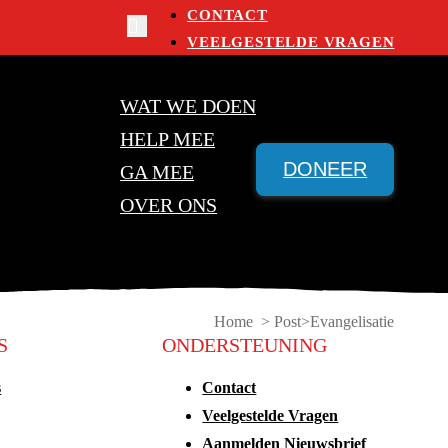
CONTACT
VEELGESTELDE VRAGEN
WAT WE DOEN
HELP MEE
DONEER
GA MEE
OVER ONS
Home > Post
Evangelisatie
S
ONDERSTEUNING
s
Contact
Veelgestelde Vragen
Aanmelden Nieuwsbrief