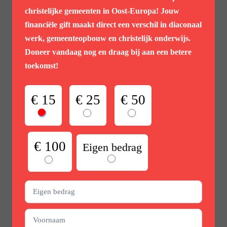
christelijke gemeenten in Oost-Europa! Jouw
financiële gift maakt direct een verschil in diaconaal
werk, gemeenteopbouw en christelijk onderwijs.
Doneer vandaag nog en draag bij aan een betere
toekomst!
Steun
€ 15
€ 25
€ 50
actie
€ 100
Eigen bedrag