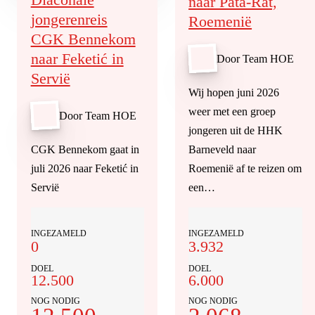
naar Pata-Rat,
jongerenreis
Roemenië
CGK Bennekom
naar Feketić in
Door Team HOE
Servië
Wij hopen juni 2026
weer met een groep
Door Team HOE
jongeren uit de HHK
CGK Bennekom gaat in
Barneveld naar
juli 2026 naar Feketić in
Roemenië af te reizen om
Servië
een…
INGEZAMELD
INGEZAMELD
0
3.932
DOEL
DOEL
12.500
6.000
NOG NODIG
NOG NODIG