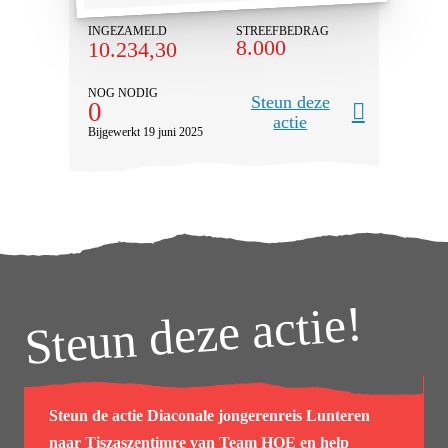
INGEZAMELD
STREEFBEDRAG
8.000
10.234,30
NOG NODIG
Steun deze
0
actie
Bijgewerkt 19 juni 2025
Steun deze actie!
Steun de actie
Diaconale jongerenreis Lunteren
naar Tiszaszentimre
van
Team HOE
en help