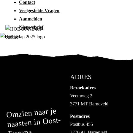
Contact
Veelgestelde Vragen
Aanmelden
Nieuwsbrief
ADRES
Bezoekadres
Veemweg 2
3771 MT Barneveld
Omzien naar je
Postadres
naasten in Oost-
Postbus 455
Europa
3770 AL Barneveld