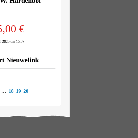
W. Hardenbol
5,00 €
i 2025 om 15:57
rt Nieuwelink
…
18
19
20