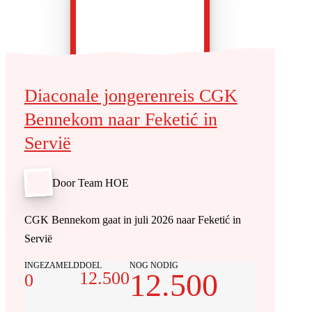
Diaconale jongerenreis CGK
Bennekom naar Feketić in
Servië
Door Team HOE
CGK Bennekom gaat in juli 2026 naar Feketić in
Servië
INGEZAMELD
DOEL
NOG NODIG
12.500
12.500
0