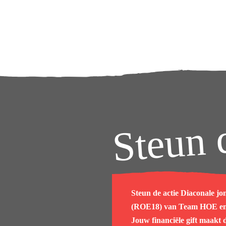
Steun 
Steun de actie
Diaconale jo
(ROE18)
van
Team HOE
en
Jouw financiële gift maakt d