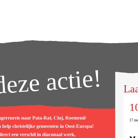
deze actie!
Laa
1
ngerenreis naar Pata-Rat, Cluj, Roemenië
17 me
 help christelijke gemeenten in Oost-Europa!
irect een verschil in diaconaal werk,