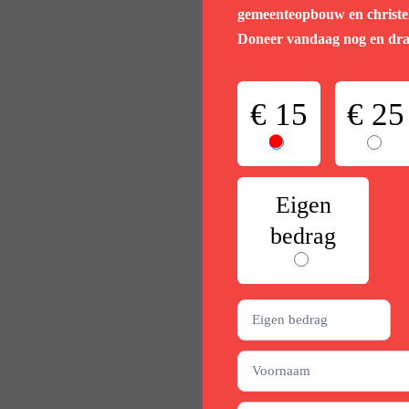
gemeenteopbouw en christel
Doneer vandaag nog en draa
Steun
€ 15
€ 25
actie
Eigen
bedrag