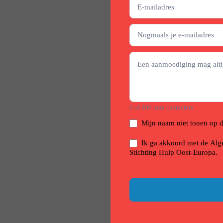
0
of 200 max characters
Mijn naam niet tonen op d
Ik ga akkoord met de Alg
Stichting Hulp Oost-Europa.