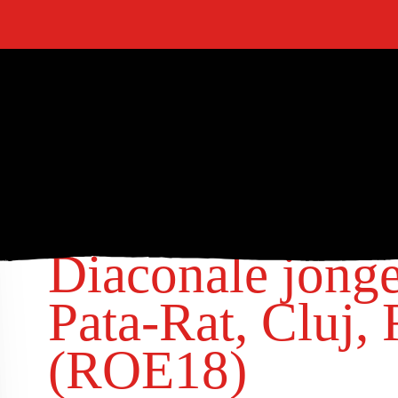
Actie
Diaconale jonge
Pata-Rat, Cluj,
(ROE18)