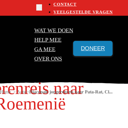
CONTACT
VEELGESTELDE VRAGEN
WAT WE DOEN
HELP MEE
DONEER
GA MEE
OVER ONS
renreis naar
Home > Actie
Diaconale jongerenreis naar Pata-Rat, Cl...
 Roemenië