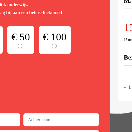
M.
ijk onderwijs.
g bij aan een betere toekomst!
1
€ 50
€ 100
17 me
Be
«
1