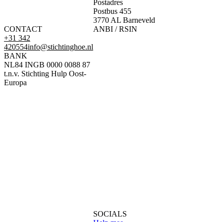
Postadres
Postbus 455
3770 AL Barneveld
CONTACT
ANBI / RSIN
+31 342
420554
info@stichtinghoe.nl
BANK
NL84 INGB 0000 0088 87
t.n.v. Stichting Hulp Oost-
Europa
SOCIALS