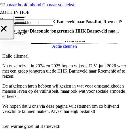
Ga naar hoofdinhoud
Ga naar voettekst
ZOEK IN HOE
Actie
Doneer
Diaconale jongerenreis HHK Barneveld naar Pata-Rat, Roemenië
Zoeken
×
Home > Actie
Diaconale jongerenreis HHK Barneveld naa...
Actievoerder
Team HOE
Actie steunen
Hallo allemaal,
Na onze reizen in 2024 en 2025 hopen wij ook D.V. juni 2026 weer
met een groep jongeren uit de HHK Barneveld naar Roemenië af te
reizen.
De afgelopen jaren hebben wij gezien in wat voor omstandigheden
mensen leven op de vuilnisbelt, maar ook wat voor sociale armoede
er heerst.
We hopen dat u ons via deze pagina wilt steunen om zo blijvend
verschil te kunnen maken. Alvast hartelijk bedankt!
Een warme groet uit Barneveld!