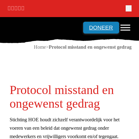
Ga naar hoofdinhoud
Ga naar voettekst
DONEER
Home
Protocol misstand en ongewenst gedrag
Protocol misstand en
ongewenst gedrag
Stichting HOE houdt zichzelf verantwoordelijk voor het
voeren van een beleid dat ongewenst gedrag onder
medewerkers en vrijwilligers voorkomt en/of tegengaat.