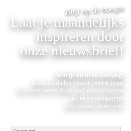
Blijf op de hoogte
Laat je maandelijks
inspireren door
onze nieuwsbrief!
Schrijf nu in en ontvang:
Impactverhalen vanuit Oost-Europa
Als eerste een seintje over onze nieuwste
acties en campagnes
Interessante interviews