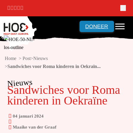
Ga naar hoofdinhoud
Ga naar voettekst
DONEER
Home > Post
Nieuws
Sandwiches voor Roma kinderen in Oekraïn...
Nieuws
Sandwiches voor Roma
kinderen in Oekraïne
04 januari 2024
Maaike van der Graaf