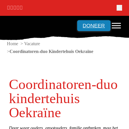
Ga naar hoofdinhoud
Ga naar voettekst
DONEER
Home > Vacature
Coordinatoren-duo Kindertehuis Oekraïne
Coordinatoren-duo
kindertehuis
Oekraïne
Daar waar ouders, grootouders, familie ontbreken, mag het