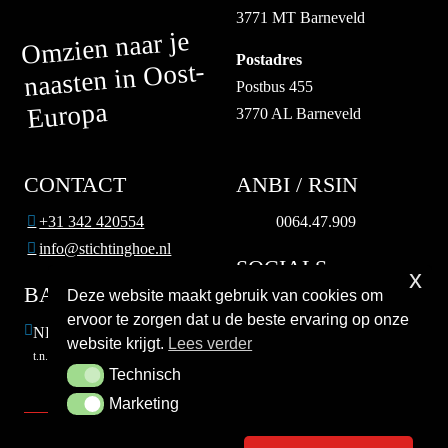
3771 MT Barneveld
Omzien naar je
Postadres
naasten in Oost-
Postbus 455
Europa
3770 AL Barneveld
CONTACT
ANBI / RSIN
+31 342 420554
0064.47.909
info@stichtinghoe.nl
SOCIALS
x
BANK
Deze website maakt gebruik van cookies om
ervoor te zorgen dat u de beste ervaring op onze
NL84 INGB 0000 0088 87
website krijgt.
Lees verder
t.n.v. Stichting Hulp Oost-Europa
HELP MEE
Technisch
Technisch
Marketing
Marketing
Copyright Stichting Hulp Oost-Europa © 2026