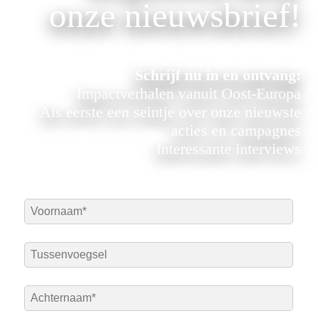
onze nieuwsbrief!
Schrijf nu in en ontvang:
Impactverhalen vanuit Oost-Europa
Als eerste een seintje over onze nieuwste
acties en campagnes
Interessante interviews