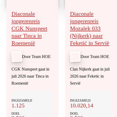
Diaconale
Diaconale
jongerenreis
jongerenreis
CGK Nunspeet
Mozaïek 033
naar Tinca in
(Nijkerk) naar
Roemenië
Feketić in Servië
Door Team HOE
Door Team HOE
CGK Nunspeet gaat in
Clan Nijkerk gaat in juli
juli 2026 naar Tinca in
2026 naar Feketic in
Roemenië
Servië
INGEZAMELD
INGEZAMELD
1.125
10.020,14
DOEL
DOEL