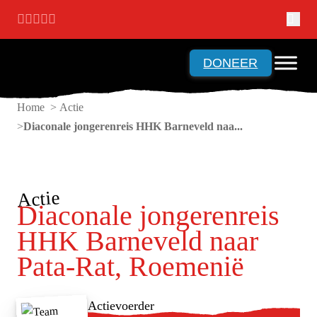
Ga naar hoofdinhoud
Ga naar voettekst
DONEER
Home > Actie
Diaconale jongerenreis HHK Barneveld naa...
Actie
Diaconale jongerenreis
HHK Barneveld naar
Pata-Rat, Roemenië
Actievoerder