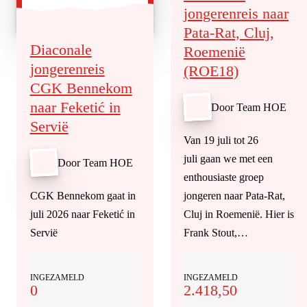
jongerenreis naar
Pata-Rat, Cluj,
Diaconale
Roemenië
jongerenreis
(ROE18)
CGK Bennekom
naar Feketić in
Door Team HOE
Servië
Van 19 juli tot 26
juli gaan we met een
Door Team HOE
enthousiaste groep
CGK Bennekom gaat in
jongeren naar Pata-Rat,
juli 2026 naar Feketić in
Cluj in Roemenië. Hier is
Servië
Frank Stout,…
INGEZAMELD
INGEZAMELD
0
2.418,50