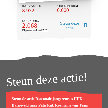
INGEZAMELD
STREEFBEDRAG
6.000
3.932
NOG NODIG
Steun deze
2.068
actie
Bijgewerkt 4 mei 2026
Steun deze actie!
Steun de actie
Diaconale jongerenreis HHK
Barneveld naar Pata-Rat, Roemenië
van
Team