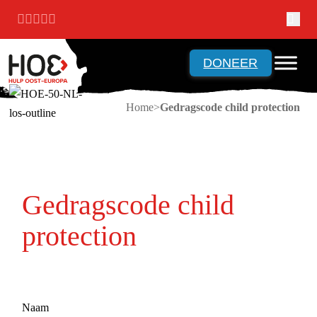
Ga naar hoofdinhoud
Ga naar voettekst
DONEER
Home
Gedragscode child protection
Gedragscode child
protection
Naam