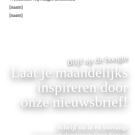
[naam]
[naam]
Blijf op de hoogte
Laat je maandelijks
inspireren door
onze nieuwsbrief!
Schrijf nu in en ontvang:
Impactverhalen vanuit Oost-Europa