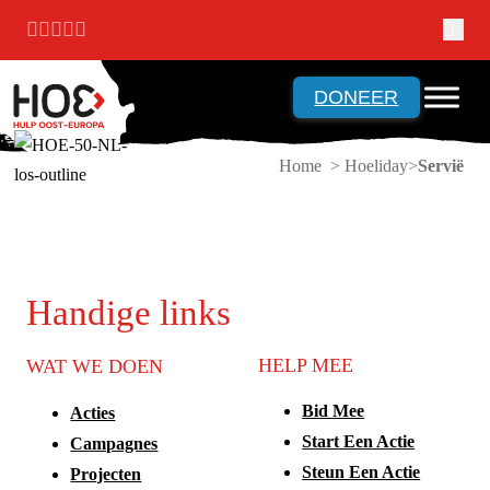
Ga naar hoofdinhoud
Ga naar voettekst
DONEER
Home > Hoeliday
Servië
Handige links
HELP MEE
WAT WE DOEN
Bid Mee
Acties
Start Een Actie
Campagnes
Steun Een Actie
Projecten