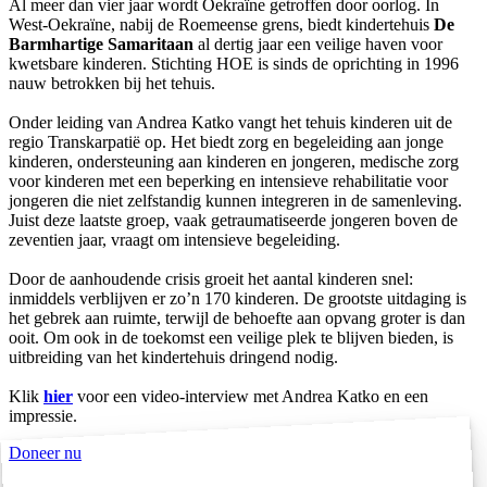
Al meer dan vier jaar wordt Oekraïne getroffen door oorlog. In
West-Oekraïne, nabij de Roemeense grens, biedt kindertehuis
De
Barmhartige Samaritaan
al dertig jaar een veilige haven voor
kwetsbare kinderen. Stichting HOE is sinds de oprichting in 1996
nauw betrokken bij het tehuis.
Onder leiding van Andrea Katko vangt het tehuis kinderen uit de
regio Transkarpatië op. Het biedt zorg en begeleiding aan jonge
kinderen, ondersteuning aan kinderen en jongeren, medische zorg
voor kinderen met een beperking en intensieve rehabilitatie voor
jongeren die niet zelfstandig kunnen integreren in de samenleving.
Juist deze laatste groep, vaak getraumatiseerde jongeren boven de
zeventien jaar, vraagt om intensieve begeleiding.
Door de aanhoudende crisis groeit het aantal kinderen snel:
inmiddels verblijven er zo’n 170 kinderen. De grootste uitdaging is
het gebrek aan ruimte, terwijl de behoefte aan opvang groter is dan
ooit. Om ook in de toekomst een veilige plek te blijven bieden, is
uitbreiding van het kindertehuis dringend nodig.
Klik
hier
voor een video-interview met Andrea Katko en een
impressie.
Doneer nu