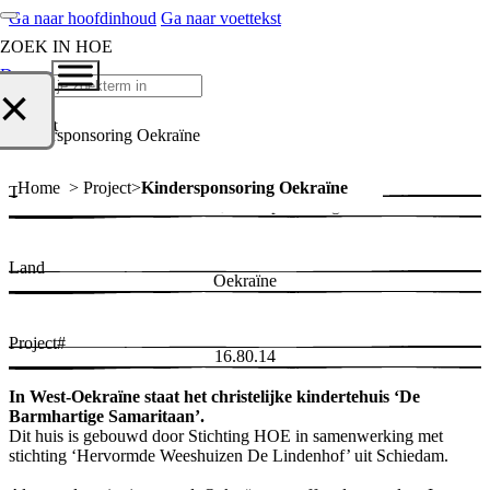
Ga naar hoofdinhoud
Ga naar voettekst
ZOEK IN HOE
Doneer
Zoeken
×
Project
Kindersponsoring Oekraïne
Home > Project
Kindersponsoring Oekraïne
Thema
Diaconaat, Kindsponsoring
Land
Oekraïne
Project#
16.80.14
In West-Oekraïne staat het christelijke kindertehuis ‘De
Barmhartige Samaritaan’.
Dit huis is gebouwd door Stichting HOE in samenwerking met
stichting ‘Hervormde Weeshuizen De Lindenhof’ uit Schiedam.